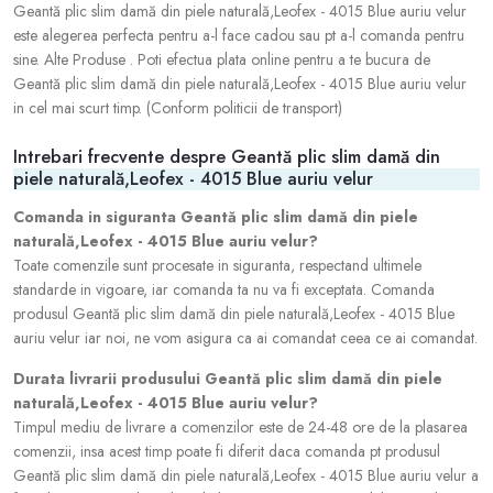
Geantă plic slim damă din piele naturală,Leofex - 4015 Blue auriu velur
este alegerea perfecta pentru a-l face cadou sau pt a-l comanda pentru
sine. Alte Produse . Poti efectua plata online pentru a te bucura de
Geantă plic slim damă din piele naturală,Leofex - 4015 Blue auriu velur
in cel mai scurt timp. (Conform politicii de transport)
Intrebari frecvente despre Geantă plic slim damă din
piele naturală,Leofex - 4015 Blue auriu velur
Comanda in siguranta Geantă plic slim damă din piele
naturală,Leofex - 4015 Blue auriu velur?
Toate comenzile sunt procesate in siguranta, respectand ultimele
standarde in vigoare, iar comanda ta nu va fi exceptata. Comanda
produsul Geantă plic slim damă din piele naturală,Leofex - 4015 Blue
auriu velur iar noi, ne vom asigura ca ai comandat ceea ce ai comandat.
Durata livrarii produsului Geantă plic slim damă din piele
naturală,Leofex - 4015 Blue auriu velur?
Timpul mediu de livrare a comenzilor este de 24-48 ore de la plasarea
comenzii, insa acest timp poate fi diferit daca comanda pt produsul
Geantă plic slim damă din piele naturală,Leofex - 4015 Blue auriu velur a