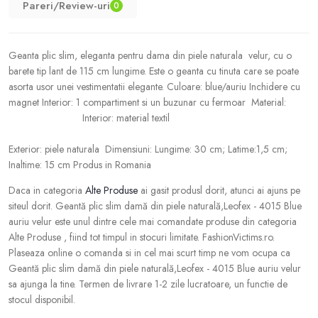
Pareri/Review-uri
0
Geanta plic slim, eleganta pentru dama din piele naturala velur, cu o
barete tip lant de 115 cm lungime. Este o geanta cu tinuta care se poate
asorta usor unei vestimentatii elegante. Culoare: blue/auriu Inchidere cu
magnet Interior: 1 compartiment si un buzunar cu fermoar Material:
Interior: material textil
Exterior: piele naturala Dimensiuni: Lungime: 30 cm; Latime:1,5 cm;
Inaltime: 15 cm Produs in Romania
Daca in categoria
Alte Produse
ai gasit produsl dorit, atunci ai ajuns pe
siteul dorit. Geantă plic slim damă din piele naturală,Leofex - 4015 Blue
auriu velur este unul dintre cele mai comandate produse din categoria
Alte Produse , fiind tot timpul in stocuri limitate. FashionVictims.ro.
Plaseaza online o comanda si in cel mai scurt timp ne vom ocupa ca
Geantă plic slim damă din piele naturală,Leofex - 4015 Blue auriu velur
sa ajunga la tine. Termen de livrare 1-2 zile lucratoare, un functie de
stocul disponibil.