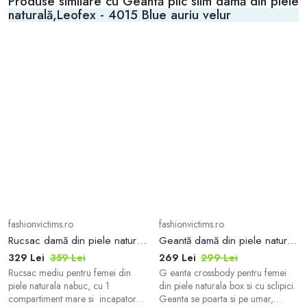
Produse similare cu Geantă plic slim damă din piele
naturală,Leofex - 4015 Blue auriu velur
fashionvictims.ro
fashionvictims.ro
Rucsac damă din piele naturală,Leofex- 4021 Blue nabuc
Geantă damă din piele naturală,Leofex - 4018 Negru Sclipici Box
329 Lei
359 Lei
269 Lei
299 Lei
Rucsac mediu pentru femei din
G eanta crossbody pentru femei
piele naturala nabuc, cu 1
din piele naturala box si cu sclipici.
compartiment mare si incapator
Geanta se poarta si pe umar,