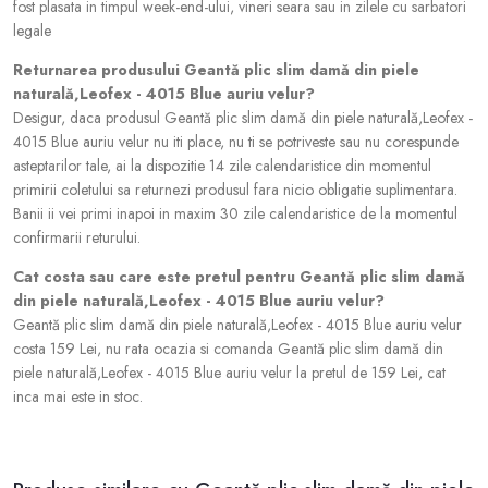
fost plasata in timpul week-end-ului, vineri seara sau in zilele cu sarbatori
legale
Returnarea produsului Geantă plic slim damă din piele
naturală,Leofex - 4015 Blue auriu velur?
Desigur, daca produsul Geantă plic slim damă din piele naturală,Leofex -
4015 Blue auriu velur nu iti place, nu ti se potriveste sau nu corespunde
asteptarilor tale, ai la dispozitie 14 zile calendaristice din momentul
primirii coletului sa returnezi produsul fara nicio obligatie suplimentara.
Banii ii vei primi inapoi in maxim 30 zile calendaristice de la momentul
confirmarii returului.
Cat costa sau care este pretul pentru Geantă plic slim damă
din piele naturală,Leofex - 4015 Blue auriu velur?
Geantă plic slim damă din piele naturală,Leofex - 4015 Blue auriu velur
costa 159 Lei, nu rata ocazia si comanda Geantă plic slim damă din
piele naturală,Leofex - 4015 Blue auriu velur la pretul de 159 Lei, cat
inca mai este in stoc.