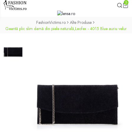
5
FashionVictims.ro
Alte Produse
Geantă plic slim damă din piele naturală,Leofex - 4015 Blue auriu velur