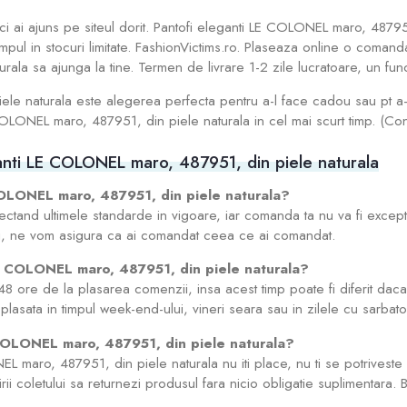
nci ai ajuns pe siteul dorit. Pantofi eleganti LE COLONEL maro, 48795
mpul in stocuri limitate. FashionVictims.ro. Plaseaza online o comand
la sa ajunga la tine. Termen de livrare 1-2 zile lucratoare, un funct
le naturala este alegerea perfecta pentru a-l face cadou sau pt a-l
OLONEL maro, 487951, din piele naturala in cel mai scurt timp. (Confo
ganti LE COLONEL maro, 487951, din piele naturala
COLONEL maro, 487951, din piele naturala?
ectand ultimele standarde in vigoare, iar comanda ta nu va fi excep
i, ne vom asigura ca ai comandat ceea ce ai comandat.
 LE COLONEL maro, 487951, din piele naturala?
8 ore de la plasarea comenzii, insa acest timp poate fi diferit dac
asata in timpul week-end-ului, vineri seara sau in zilele cu sarbato
COLONEL maro, 487951, din piele naturala?
 maro, 487951, din piele naturala nu iti place, nu ti se potriveste 
ii coletului sa returnezi produsul fara nicio obligatie suplimentara. B