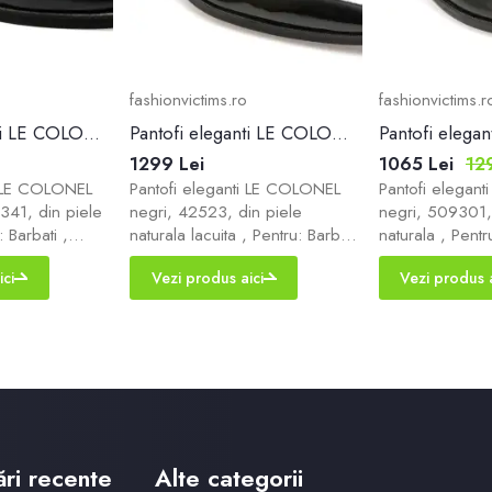
fashionvictims.ro
fashionvictims.r
Pantofi eleganti LE COLONEL bleumarin, 4221341, din piele naturala
Pantofi eleganti LE COLONEL negri, 42523, din piele naturala lacuita
1299 Lei
1065 Lei
12
i LE COLONEL
Pantofi eleganti LE COLONEL
Pantofi elegan
341, din piele
negri, 42523, din piele
negri, 509301,
: Barbati ,
naturala lacuita , Pentru: Barbati
naturala , Pentru
l , culoare:
, Brand: Le Colonel , culoare:
Brand: Le Colon
ici
Vezi produs aici
Vezi produs a
ial exterior:
Negru , Material exterior: Piele
Negru , Material
Material talpa:
naturala lacuita , Material talpa:
naturala , Materi
re: Siret ,
Piele naturala,pvc , Tip
naturala,pvc , T
. Livrare
inchidere: Siret , Greutate: 410
Siret , Greutate
 comenzile de
g . Livrare gratuita pentru
gratuita pentru
acasa si in
comenzile de peste 249 RON
peste 249 RON 
atuit de acasa
acasa si in locker. Retur gratuit
locker. Retur gr
de acasa sau in locker.
sau in locker.
ări recente
Alte categorii