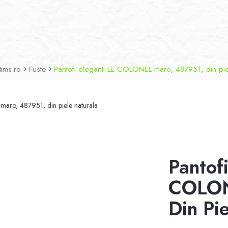
tims.ro
Fuste
Pantofi eleganti LE COLONEL maro, 487951, din pie
Pantof
COLON
Din Pi