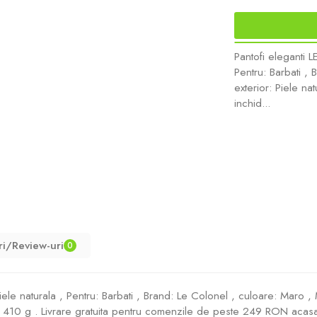
Pantofi eleganti 
Pentru: Barbati , 
exterior: Piele nat
inchid...
ri/Review-uri
0
 naturala , Pentru: Barbati , Brand: Le Colonel , culoare: Maro , Mat
e: 410 g . Livrare gratuita pentru comenzile de peste 249 RON acasa s