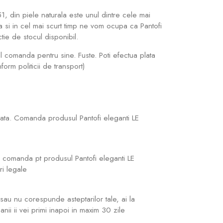
1, din piele naturala este unul dintre cele mai
a si in cel mai scurt timp ne vom ocupa ca Pantofi
ie de stocul disponibil.
 comanda pentru sine. Fuste. Poti efectua plata
rm politicii de transport)
tata. Comanda produsul Pantofi eleganti LE
a comanda pt produsul Pantofi eleganti LE
ri legale
sau nu corespunde asteptarilor tale, ai la
anii ii vei primi inapoi in maxim 30 zile