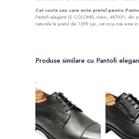
Cat costa sau care este pretul pentru Pant
Pantofi eleganti LE COLONEL maro, 487951, din pi
naturala la pretul de 1399 Lei, cat inca mai este in
Produse similare cu Pantofi eleg
Pantofi eleganti LE COLONEL maro, 680111, din piele naturala
9 Lei
i LE COLONEL
n piele
 Barbati ,
l , culoare: