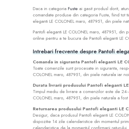
Daca in categoria
Fuste
ai gasit produsl dorit, atu
comandate produse din categoria Fuste, fiind tot ti
eleganti LE COLONEL maro, 487951, din piele natura
Pantofi eleganti LE COLONEL maro, 487951, din pie
online pentru a te bucura de Pantofi eleganti LE C
Intrebari frecvente despre Pantofi ele
Comanda in siguranta Pantofi eleganti LE 
Toate comenzile sunt procesate in siguranta, resp
COLONEL maro, 487951, din piele naturala iar no
Durata livrarii produsului Pantofi eleganti
Timpul mediu de livrare a comenzilor este de 24-4
COLONEL maro, 487951, din piele naturala a fost pl
Returnarea produsului Pantofi eleganti LE 
Desigur, daca produsul Pantofi eleganti LE COLONEL
dispozitie 14 zile calendaristice din momentul primir
calendaristice de la momentul confirmarii returului.