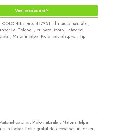
Vezi produs aici
LE COLONEL maro, 487951, din piele naturala ,
Brand: Le Colonel , culoare: Maro , Material
urala , Material talpa: Piele naturala,pvc , Tip
erial exterior: Piele naturala , Material talpa:
i in locker. Retur gratuit de acasa sau in locker.