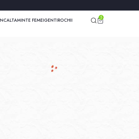
fiecare zi!
5
INCALTAMINTE FEMEI
GENTI
ROCHII