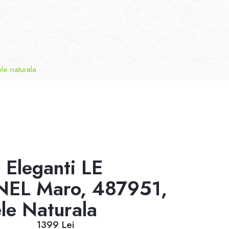
le naturala
i Eleganti LE
EL Maro, 487951,
ele Naturala
1399 Lei