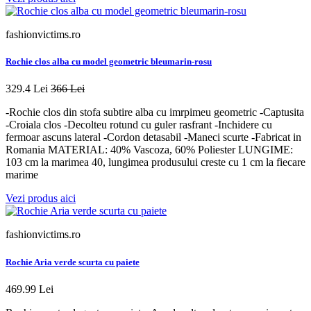
fashionvictims.ro
Rochie clos alba cu model geometric bleumarin-rosu
329.4 Lei
366 Lei
-Rochie clos din stofa subtire alba cu imrpimeu geometric -Captusita
-Croiala clos -Decolteu rotund cu guler rasfrant -Inchidere cu
fermoar ascuns lateral -Cordon detasabil -Maneci scurte -Fabricat in
Romania MATERIAL: 40% Vascoza, 60% Poliester LUNGIME:
103 cm la marimea 40, lungimea produsului creste cu 1 cm la fiecare
marime
Vezi produs aici
fashionvictims.ro
Rochie Aria verde scurta cu paiete
469.99 Lei