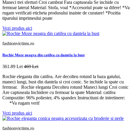
Maneci trei sferturi Croi cambrat Fara captuseala Se inchide cu
fermoar lateral Material: Stofa, voal *Accesoriul poate sa difere! *Va
rugam verificati eticheta produsului inainte de curatare! *Pozitia
tiparului imprimeului poate
Vezi produs aici
fashionvictims.ro
Rochie Moze neagra din catifea cu dantela la bust
361.89 Lei
469 Lei
Rochie eleganta din catifea. Are decolteu rotund la baza gatului,
maneci lungi, bust din dantela si croi conic. Se inchide la spate cu
fermoar. Rochie eleganta Decolteu rotund Maneci lungi Croi conic
Are captuseala Inchidere cu fermoar la spate Material: catifea
Compozitie: 96% poliester, 4% spandex Instructiuni de intretinere:
*Va rugam verif
Vezi produs aici
fashionvictims.ro