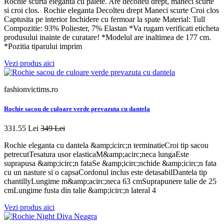
Rochie scurta eleganta cu paiete. Are decolteu drept, maneci scurte
si croi clos. Rochie eleganta Decolteu drept Maneci scurte Croi clos
Captusita pe interior Inchidere cu fermoar la spate Material: Tull
Compozitie: 93% Poliester, 7% Elastan *Va rugam verificati eticheta
produsului inainte de curatare! *Modelul are inaltimea de 177 cm.
*Pozitia tiparului imprim
Vezi produs aici
fashionvictims.ro
Rochie sacou de culoare verde prevazuta cu dantela
331.55 Lei
349 Lei
Rochie eleganta cu dantela &amp;icirc;n terminatieCroi tip sacou
petrecutTesatura usor elasticaM&amp;acirc;neca lungaEste
suprapusa &amp;icirc;n fataSe &amp;icirc;nchide &amp;icirc;n fata
cu un nasture si o capsaCordonul inclus este detasabilDantela tip
chantillyLungime m&amp;acirc;neca 63 cmSuprapunere talie de 25
cmLungime fusta din talie &amp;icirc;n lateral 4
Vezi produs aici