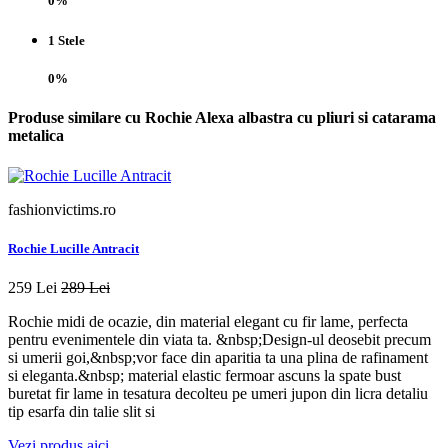
0%
1 Stele
0%
Produse similare cu Rochie Alexa albastra cu pliuri si catarama
metalica
fashionvictims.ro
Rochie Lucille Antracit
259 Lei
289 Lei
Rochie midi de ocazie, din material elegant cu fir lame, perfecta
pentru evenimentele din viata ta. &nbsp;Design-ul deosebit precum
si umerii goi,&nbsp;vor face din aparitia ta una plina de rafinament
si eleganta.&nbsp; material elastic fermoar ascuns la spate bust
buretat fir lame in tesatura decolteu pe umeri jupon din licra detaliu
tip esarfa din talie slit si
Vezi produs aici