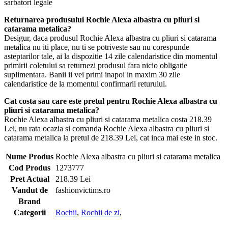
sarbatori legale
Returnarea produsului Rochie Alexa albastra cu pliuri si
catarama metalica?
Desigur, daca produsul Rochie Alexa albastra cu pliuri si catarama
metalica nu iti place, nu ti se potriveste sau nu corespunde
asteptarilor tale, ai la dispozitie 14 zile calendaristice din momentul
primirii coletului sa returnezi produsul fara nicio obligatie
suplimentara. Banii ii vei primi inapoi in maxim 30 zile
calendaristice de la momentul confirmarii returului.
Cat costa sau care este pretul pentru Rochie Alexa albastra cu
pliuri si catarama metalica?
Rochie Alexa albastra cu pliuri si catarama metalica costa 218.39
Lei, nu rata ocazia si comanda Rochie Alexa albastra cu pliuri si
catarama metalica la pretul de 218.39 Lei, cat inca mai este in stoc.
Nume Produs
Rochie Alexa albastra cu pliuri si catarama metalica
Cod Produs
1273777
Pret Actual
218.39 Lei
Vandut de
fashionvictims.ro
Brand
Categorii
Rochii
,
Rochii de zi
,