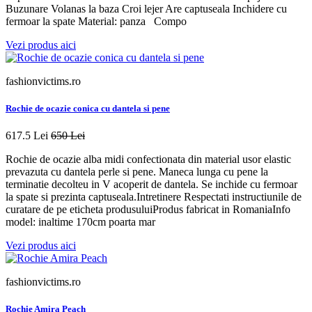
Buzunare Volanas la baza Croi lejer Are captuseala Inchidere cu
fermoar la spate Material: panza Compo
Vezi produs aici
fashionvictims.ro
Rochie de ocazie conica cu dantela si pene
617.5 Lei
650 Lei
Rochie de ocazie alba midi confectionata din material usor elastic
prevazuta cu dantela perle si pene. Maneca lunga cu pene la
terminatie decolteu in V acoperit de dantela. Se inchide cu fermoar
la spate si prezinta captuseala.Intretinere Respectati instructiunile de
curatare de pe eticheta produsuluiProdus fabricat in RomaniaInfo
model: inaltime 170cm poarta mar
Vezi produs aici
fashionvictims.ro
Rochie Amira Peach