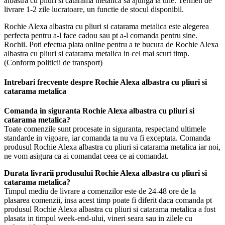
albastra cu pliuri si catarama metalica sa ajunga la tine. Termen de
livrare 1-2 zile lucratoare, un functie de stocul disponibil.
Rochie Alexa albastra cu pliuri si catarama metalica este alegerea
perfecta pentru a-l face cadou sau pt a-l comanda pentru sine.
Rochii. Poti efectua plata online pentru a te bucura de Rochie Alexa
albastra cu pliuri si catarama metalica in cel mai scurt timp.
(Conform politicii de transport)
Intrebari frecvente despre Rochie Alexa albastra cu pliuri si
catarama metalica
Comanda in siguranta Rochie Alexa albastra cu pliuri si
catarama metalica?
Toate comenzile sunt procesate in siguranta, respectand ultimele
standarde in vigoare, iar comanda ta nu va fi exceptata. Comanda
produsul Rochie Alexa albastra cu pliuri si catarama metalica iar noi,
ne vom asigura ca ai comandat ceea ce ai comandat.
Durata livrarii produsului Rochie Alexa albastra cu pliuri si
catarama metalica?
Timpul mediu de livrare a comenzilor este de 24-48 ore de la
plasarea comenzii, insa acest timp poate fi diferit daca comanda pt
produsul Rochie Alexa albastra cu pliuri si catarama metalica a fost
plasata in timpul week-end-ului, vineri seara sau in zilele cu