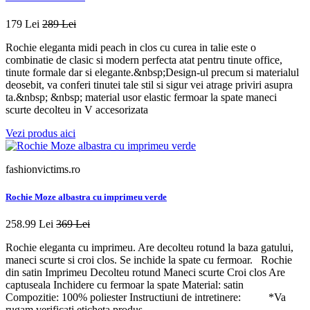
179 Lei
289 Lei
Rochie eleganta midi peach in clos cu curea in talie este o
combinatie de clasic si modern perfecta atat pentru tinute office,
tinute formale dar si elegante.&nbsp;Design-ul precum si materialul
deosebit, va conferi tinutei tale stil si sigur vei atrage priviri asupra
ta.&nbsp; &nbsp; material usor elastic fermoar la spate maneci
scurte decolteu in V accesorizata
Vezi produs aici
fashionvictims.ro
Rochie Moze albastra cu imprimeu verde
258.99 Lei
369 Lei
Rochie eleganta cu imprimeu. Are decolteu rotund la baza gatului,
maneci scurte si croi clos. Se inchide la spate cu fermoar. Rochie
din satin Imprimeu Decolteu rotund Maneci scurte Croi clos Are
captuseala Inchidere cu fermoar la spate Material: satin
Compozitie: 100% poliester Instructiuni de intretinere: *Va
rugam verificati eticheta produs