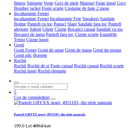
fitness
Salopete
Veste
Geci de piele
Maiouri
Fuste lungi
Geci
Bomber jacket
Fuste scurte
Costume de baie 2 piese
Incaltaminte Femei
Incaltaminte Femei
Incaltaminte Fete
Sneakers
Sandale
Botine
Pantofi cu toc
Papuci
Slapi
Sandale fara toc
Pantofi
alergare
Saboti
Ghete
Cizme
Bocanci casual
Sandale cu toc
Bocanci de iarna
Pantofi fara toc
Cizme scurte
Espadrile
Tenisi
Cizme lungi
Genti
Genti Femei
Genti de umar
Genti de mana
Genti tip postas
Genti plic
Borsete
Rochii
Rochii
Rochii de zi
Fuste casual
Rochii casual
Rochii scurte
Rochii lungi
Rochii elegante
5
Coș de cumpărături
Pantofi GRYXX negri, 4951103, din piele naturala
199.0 Lei
499.0 Lei