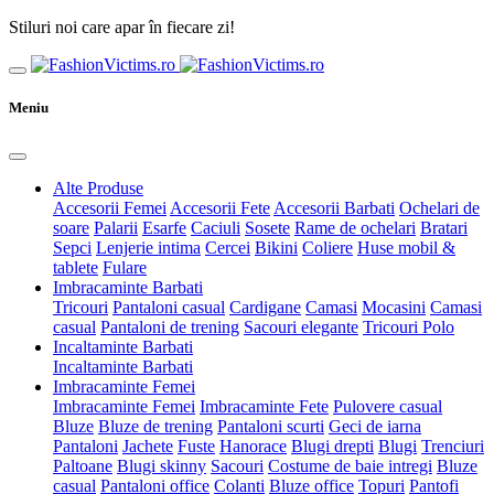
Stiluri noi care apar în fiecare zi!
Meniu
Alte Produse
Accesorii Femei
Accesorii Fete
Accesorii Barbati
Ochelari de
soare
Palarii
Esarfe
Caciuli
Sosete
Rame de ochelari
Bratari
Sepci
Lenjerie intima
Cercei
Bikini
Coliere
Huse mobil &
tablete
Fulare
Imbracaminte Barbati
Tricouri
Pantaloni casual
Cardigane
Camasi
Mocasini
Camasi
casual
Pantaloni de trening
Sacouri elegante
Tricouri Polo
Incaltaminte Barbati
Incaltaminte Barbati
Imbracaminte Femei
Imbracaminte Femei
Imbracaminte Fete
Pulovere casual
Bluze
Bluze de trening
Pantaloni scurti
Geci de iarna
Pantaloni
Jachete
Fuste
Hanorace
Blugi drepti
Blugi
Trenciuri
Paltoane
Blugi skinny
Sacouri
Costume de baie intregi
Bluze
casual
Pantaloni office
Colanti
Bluze office
Topuri
Pantofi