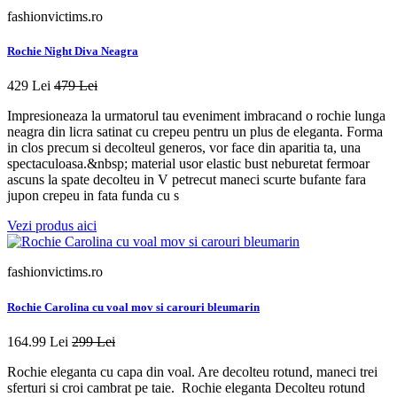
fashionvictims.ro
Rochie Night Diva Neagra
429 Lei
479 Lei
Impresioneaza la urmatorul tau eveniment imbracand o rochie lunga
neagra din licra satinat cu crepeu pentru un plus de eleganta. Forma
in clos precum si decolteul generos, vor face din aparitia ta, una
spectaculoasa.&nbsp; material usor elastic bust neburetat fermoar
ascuns la spate decolteu in V petrecut maneci scurte bufante fara
jupon crepeu in fata funda cu s
Vezi produs aici
fashionvictims.ro
Rochie Carolina cu voal mov si carouri bleumarin
164.99 Lei
299 Lei
Rochie eleganta cu capa din voal. Are decolteu rotund, maneci trei
sferturi si croi cambrat pe taie. Rochie eleganta Decolteu rotund