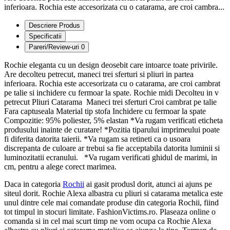
inferioara. Rochia este accesorizata cu o catarama, are croi cambra...
Descriere Produs
Specificatii
Pareri/Review-uri
0
Rochie eleganta cu un design deosebit care intoarce toate privirile.
Are decolteu petrecut, maneci trei sferturi si pliuri in partea
inferioara. Rochia este accesorizata cu o catarama, are croi cambrat
pe talie si inchidere cu fermoar la spate. Rochie midi Decolteu in v
petrecut Pliuri Catarama Maneci trei sferturi Croi cambrat pe talie
Fara captuseala Material tip stofa Inchidere cu fermoar la spate
Compozitie: 95% poliester, 5% elastan *Va rugam verificati eticheta
produsului inainte de curatare! *Pozitia tiparului imprimeului poate
fi diferita datorita taierii. *Va rugam sa retineti ca o usoara
discrepanta de culoare ar trebui sa fie acceptabila datorita luminii si
luminozitatii ecranului. *Va rugam verificati ghidul de marimi, in
cm, pentru a alege corect marimea.
Daca in categoria
Rochii
ai gasit produsl dorit, atunci ai ajuns pe
siteul dorit. Rochie Alexa albastra cu pliuri si catarama metalica este
unul dintre cele mai comandate produse din categoria Rochii, fiind
tot timpul in stocuri limitate. FashionVictims.ro. Plaseaza online o
comanda si in cel mai scurt timp ne vom ocupa ca Rochie Alexa