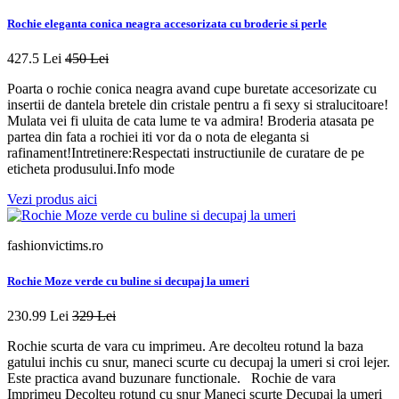
Rochie eleganta conica neagra accesorizata cu broderie si perle
427.5 Lei
450 Lei
Poarta o rochie conica neagra avand cupe buretate accesorizate cu
insertii de dantela bretele din cristale pentru a fi sexy si stralucitoare!
Mulata vei fi uluita de cata lume te va admira! Broderia atasata pe
partea din fata a rochiei iti vor da o nota de eleganta si
rafinament!Intretinere:Respectati instructiunile de curatare de pe
eticheta produsului.Info mode
Vezi produs aici
fashionvictims.ro
Rochie Moze verde cu buline si decupaj la umeri
230.99 Lei
329 Lei
Rochie scurta de vara cu imprimeu. Are decolteu rotund la baza
gatului inchis cu snur, maneci scurte cu decupaj la umeri si croi lejer.
Este practica avand buzunare functionale. Rochie de vara
Imprimeu Decolteu rotund cu snur Maneci scurte Decupaj la umeri