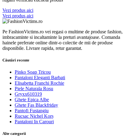
Vezi produs aici
Vezi produs aici
Pe FashionVictims.ro vei regasi o multime de produse fashion,
imbracaminte si incaltaminte la preturi avantajoase. Comanda
hainele preferate online dintr-o colectie de mii de produse
disponibile. Livrare rapida, retur garantat.
Căutări recente
Pinko Soap Tricou
Pantaloni Eleganti Barbati
Elisabetta Franchi Rochie
Piele Naturala Rosu
Gryxx610319
Ghete Epica Albe
Ghete Fas Blackfriday
Pantofi Fustangiu
Rucsac Nichel Korș
Pantaloni In Carouri
Alte categorii