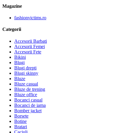
Magazine
fashionvictims.ro
Categorii
Accesorii Barbati
Accesorii Femei
Accesorii Fete
Bikini
Blugi
Blugi drepti
Blugi skinny
Bluze
Bluze casual
Bluze de trening
Bluze office
Bocanci casual
Bocanci de iarna
Bomber jacket
Borsete
Botine
Bratari
Caciuli