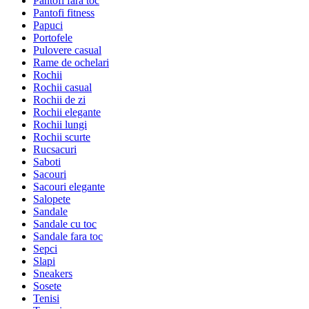
Pantofi fara toc
Pantofi fitness
Papuci
Portofele
Pulovere casual
Rame de ochelari
Rochii
Rochii casual
Rochii de zi
Rochii elegante
Rochii lungi
Rochii scurte
Rucsacuri
Saboti
Sacouri
Sacouri elegante
Salopete
Sandale
Sandale cu toc
Sandale fara toc
Sepci
Slapi
Sneakers
Sosete
Tenisi