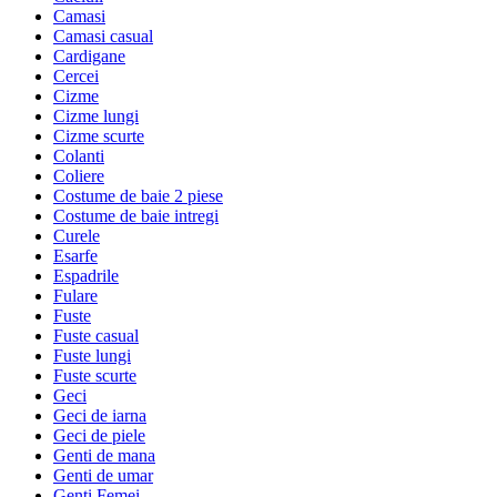
Camasi
Camasi casual
Cardigane
Cercei
Cizme
Cizme lungi
Cizme scurte
Colanti
Coliere
Costume de baie 2 piese
Costume de baie intregi
Curele
Esarfe
Espadrile
Fulare
Fuste
Fuste casual
Fuste lungi
Fuste scurte
Geci
Geci de iarna
Geci de piele
Genti de mana
Genti de umar
Genti Femei