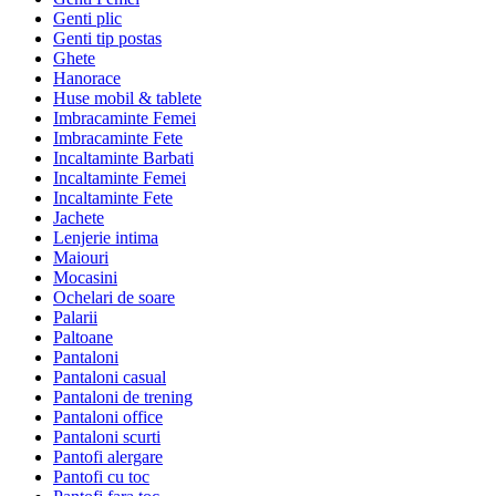
Genti plic
Genti tip postas
Ghete
Hanorace
Huse mobil & tablete
Imbracaminte Femei
Imbracaminte Fete
Incaltaminte Barbati
Incaltaminte Femei
Incaltaminte Fete
Jachete
Lenjerie intima
Maiouri
Mocasini
Ochelari de soare
Palarii
Paltoane
Pantaloni
Pantaloni casual
Pantaloni de trening
Pantaloni office
Pantaloni scurti
Pantofi alergare
Pantofi cu toc