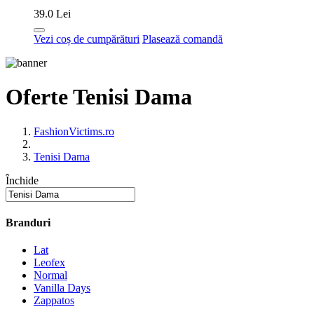
39.0 Lei
Vezi coș de cumpărături
Plasează comandă
Oferte Tenisi Dama
FashionVictims.ro
Tenisi Dama
Închide
Branduri
Lat
Leofex
Normal
Vanilla Days
Zappatos