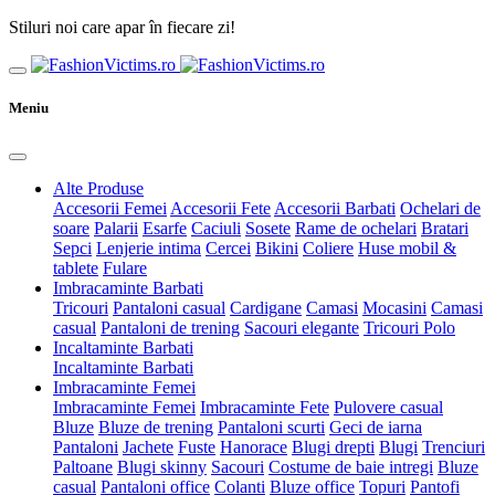
Stiluri noi care apar în fiecare zi!
Meniu
Alte Produse
Accesorii Femei
Accesorii Fete
Accesorii Barbati
Ochelari de
soare
Palarii
Esarfe
Caciuli
Sosete
Rame de ochelari
Bratari
Sepci
Lenjerie intima
Cercei
Bikini
Coliere
Huse mobil &
tablete
Fulare
Imbracaminte Barbati
Tricouri
Pantaloni casual
Cardigane
Camasi
Mocasini
Camasi
casual
Pantaloni de trening
Sacouri elegante
Tricouri Polo
Incaltaminte Barbati
Incaltaminte Barbati
Imbracaminte Femei
Imbracaminte Femei
Imbracaminte Fete
Pulovere casual
Bluze
Bluze de trening
Pantaloni scurti
Geci de iarna
Pantaloni
Jachete
Fuste
Hanorace
Blugi drepti
Blugi
Trenciuri
Paltoane
Blugi skinny
Sacouri
Costume de baie intregi
Bluze
casual
Pantaloni office
Colanti
Bluze office
Topuri
Pantofi