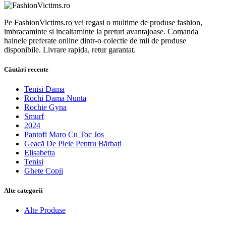
Pe FashionVictims.ro vei regasi o multime de produse fashion,
imbracaminte si incaltaminte la preturi avantajoase. Comanda
hainele preferate online dintr-o colectie de mii de produse
disponibile. Livrare rapida, retur garantat.
Căutări recente
Tenisi Dama
Rochi Dama Nunta
Rochie Gyna
Smurf
2024
Pantofi Maro Cu Toc Jos
Geacă De Piele Pentru Bărbați
Elisabetta
Tenisi
Ghete Copii
Alte categorii
Alte Produse