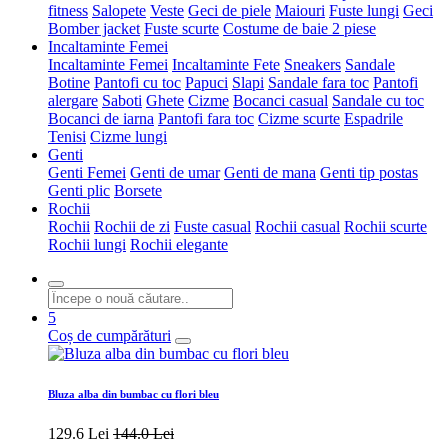
fitness
Salopete
Veste
Geci de piele
Maiouri
Fuste lungi
Geci
Bomber jacket
Fuste scurte
Costume de baie 2 piese
Incaltaminte Femei
Incaltaminte Femei
Incaltaminte Fete
Sneakers
Sandale
Botine
Pantofi cu toc
Papuci
Slapi
Sandale fara toc
Pantofi
alergare
Saboti
Ghete
Cizme
Bocanci casual
Sandale cu toc
Bocanci de iarna
Pantofi fara toc
Cizme scurte
Espadrile
Tenisi
Cizme lungi
Genti
Genti Femei
Genti de umar
Genti de mana
Genti tip postas
Genti plic
Borsete
Rochii
Rochii
Rochii de zi
Fuste casual
Rochii casual
Rochii scurte
Rochii lungi
Rochii elegante
5
Coș de cumpărături
Bluza alba din bumbac cu flori bleu
129.6 Lei
144.0 Lei